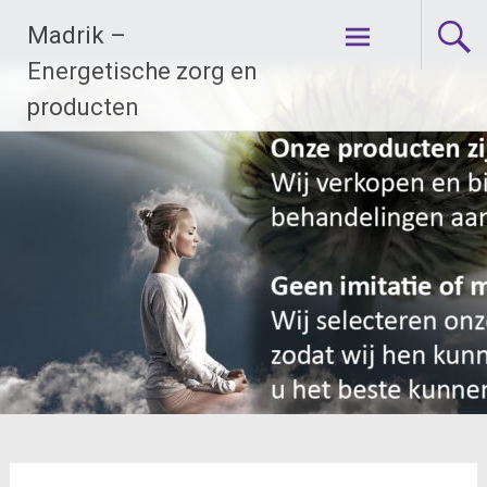
Ga
Madrik –
naar
de
Energetische zorg en
inhoud
producten