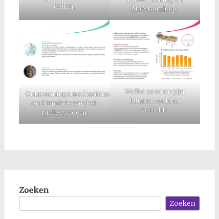
cellen.
bloedsomloop.
Welke soorten pijn
Ontspanningsmechanismen
kunnen worden
en Stimulatie van het
verlicht?
lymfesysteem.
Zoeken
Zoeken