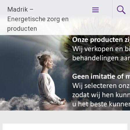
Ga
Madrik –
naar
de
Energetische zorg en
inhoud
producten