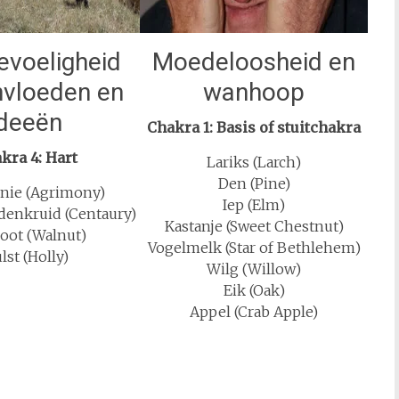
evoeligheid
Moedeloosheid en
nvloeden en
wanhoop
ideeën
Chakra 1: Basis of stuitchakra
kra 4: Hart
Lariks (Larch)
Den (Pine)
nie (Agrimony)
Iep (Elm)
enkruid (Centaury)
Kastanje (Sweet Chestnut)
oot (Walnut)
Vogelmelk (Star of Bethlehem)
lst (Holly)
Wilg (Willow)
Eik (Oak)
Appel (Crab Apple)