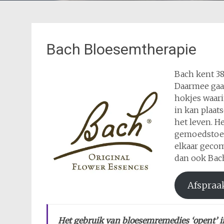
Bach Bloesemtherapie
Bach kent 38
Daarmee gaat
hokjes waar
in kan plaat
het leven. H
gemoedstoest
elkaar geco
dan ook Bac
Afspra
Het gebruik van bloesemremedies ‘opent’ in