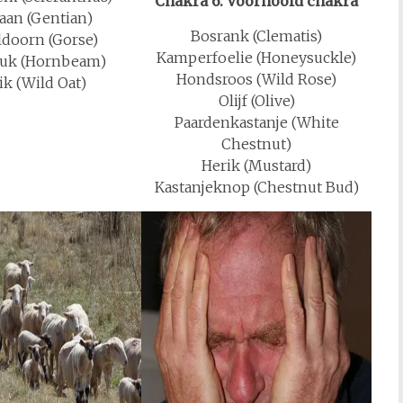
Chakra 6: Voorhoofd chakra
aan (Gentian)
Bosrank (Clematis)
doorn (Gorse)
Kamperfoelie (Honeysuckle)
uk (Hornbeam)
Hondsroos (Wild Rose)
ik (Wild Oat)
Olijf (Olive)
Paardenkastanje (White
Chestnut)
Herik (Mustard)
Kastanjeknop (Chestnut Bud)