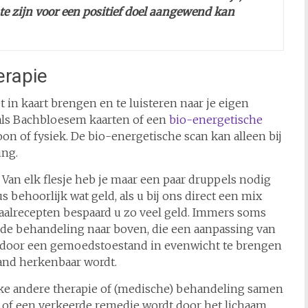
 te zijn voor een positief doel aangewend kan
erapie
 in kaart brengen en te luisteren naar je eigen
 als Bachbloesem kaarten of een
bio-energetische
oon of fysiek. De bio-energetische scan kan alleen bij
ing.
. Van elk flesje heb je maar een paar druppels nodig
 behoorlijk wat geld, als u bij ons direct een mix
rhaalrecepten bespaard u zo veel geld. Immers soms
e behandeling naar boven, die een aanpassing van
t door een gemoedstoestand in evenwicht te brengen
and herkenbaar wordt.
elke andere therapie of (medische) behandeling samen
s of een verkeerde remedie wordt door het lichaam