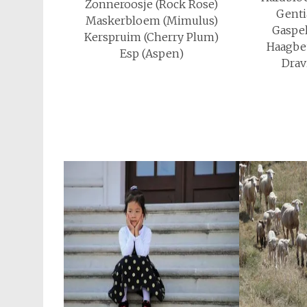
Zonneroosje (Rock Rose)
Genti
Maskerbloem (Mimulus)
Gaspel
Kerspruim (Cherry Plum)
Haagbe
Esp (Aspen)
Drav