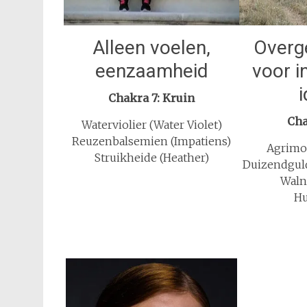
Alleen voelen,
Overg
eenzaamheid
voor i
Chakra 7: Kruin
Cha
Waterviolier (Water Violet)
Reuzenbalsemien (Impatiens)
Agrimo
Struikheide (Heather)
Duizendguld
Waln
Hu