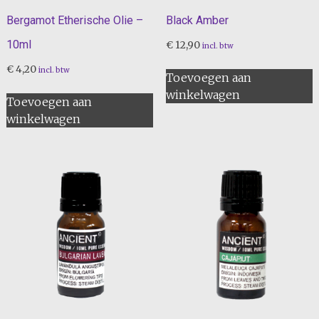
Bergamot Etherische Olie –
Black Amber
10ml
€
12,90
incl. btw
€
4,20
incl. btw
Toevoegen aan
winkelwagen
Toevoegen aan
winkelwagen