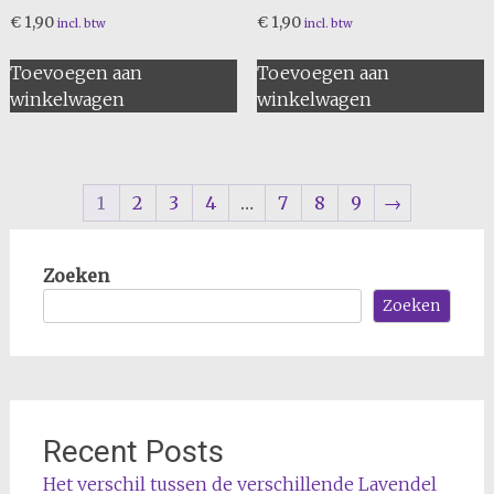
€
1,90
€
1,90
incl. btw
incl. btw
Toevoegen aan
Toevoegen aan
winkelwagen
winkelwagen
1
2
3
4
…
7
8
9
→
Zoeken
Zoeken
Recent Posts
Het verschil tussen de verschillende Lavendel