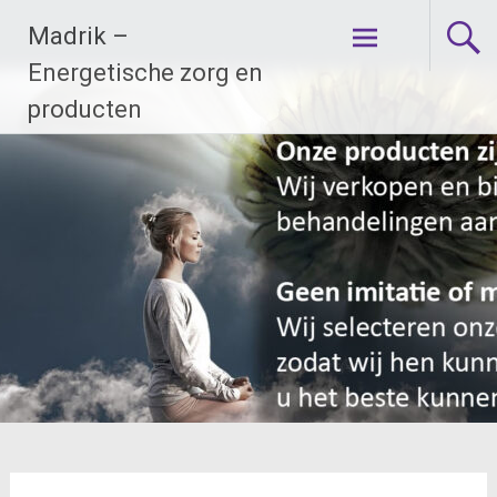
Ga
Madrik –
naar
de
Energetische zorg en
inhoud
producten