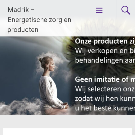
Ga
Madrik –
naar
de
Energetische zorg en
inhoud
producten