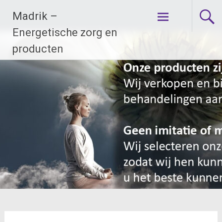
Ga
Madrik –
naar
de
Energetische zorg en
inhoud
producten