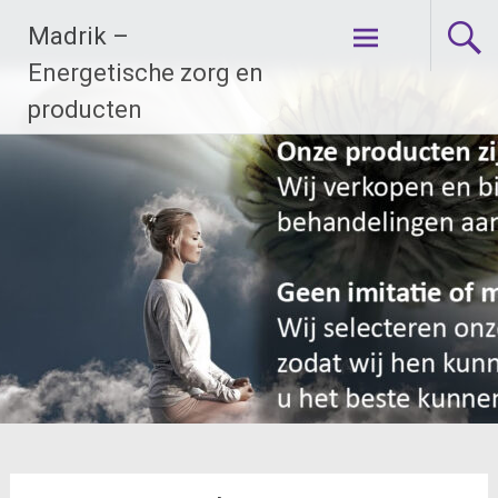
Ga
Madrik –
naar
de
Energetische zorg en
inhoud
producten