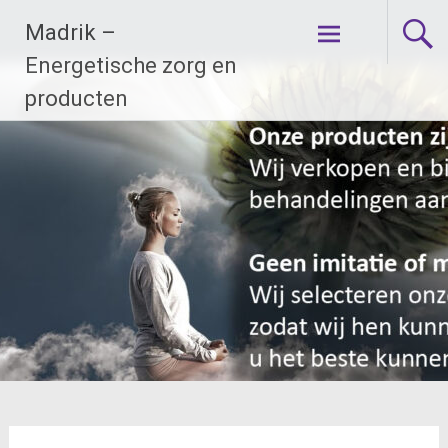
Ga
Madrik –
naar
de
Energetische zorg en
inhoud
producten