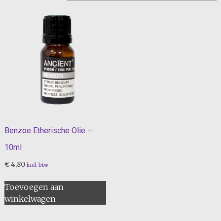
Benzoe Etherische Olie –
10ml
€
4,80
incl. btw
Toevoegen aan
winkelwagen