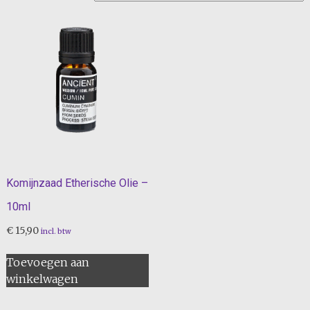
Komijnzaad Etherische Olie –
10ml
€
15,90
incl. btw
Toevoegen aan
winkelwagen