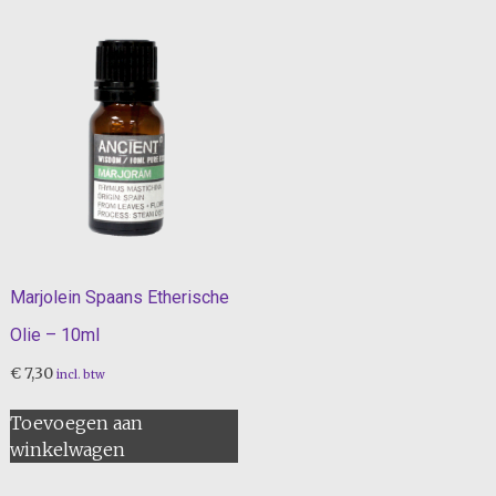
Marjolein Spaans Etherische
Olie – 10ml
€
7,30
incl. btw
Toevoegen aan
winkelwagen