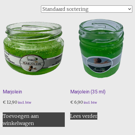
Marjolein
Marjolein (35 ml)
€
12,90
€
6,90
incl. btw
incl. btw
Toevoegen aan
Lees verder
winkelwagen