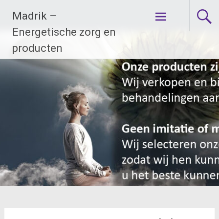
Ga
Madrik –
naar
de
Energetische zorg en
inhoud
producten