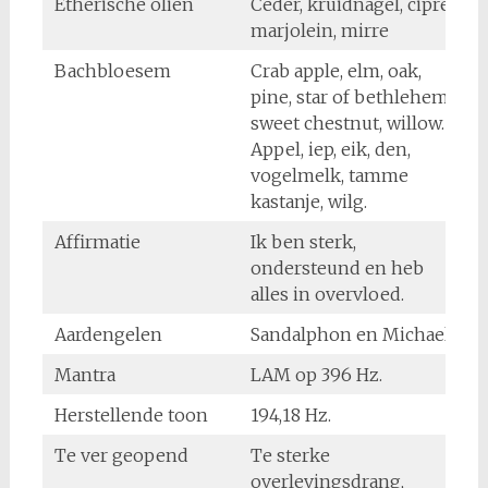
Etherische oliën
Ceder, kruidnagel, cipres,
marjolein, mirre
Bachbloesem
Crab apple, elm, oak,
pine, star of bethlehem,
sweet chestnut, willow.
Appel, iep, eik, den,
vogelmelk, tamme
kastanje, wilg.
Affirmatie
Ik ben sterk,
ondersteund en heb
alles in overvloed.
Aardengelen
Sandalphon en Michael.
Mantra
LAM op 396 Hz.
Herstellende toon
194,18 Hz.
Te ver geopend
Te sterke
overlevingsdrang,