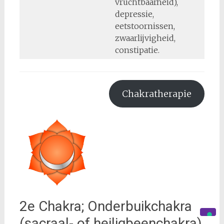
vruchtbaarheid),
depressie,
eetstoornissen,
zwaarlijvigheid,
constipatie.
Chakratherapie
2e Chakra; Onderbuikchakra
(sacraal- of heiligbeenchakra)