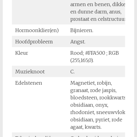
armen en benen, dikke
en dunne darm, anus,
prostaat en celstructuur.
Hormoonklier(en)
Bijnieren.
Hoofdprobleem
Angst.
Kleur
Rood; #FFA500 ; RGB
(255,165,0).
Muzieknoot
C.
Edelstenen
Magnetiet, robijn,
granaat, rode jaspis,
bloedsteen, rookkwarts,
obsidiaan, onyx,
rhodoniet, sneeuwvlok
obsidiaan, pyriet, rode
agaat, kwarts.