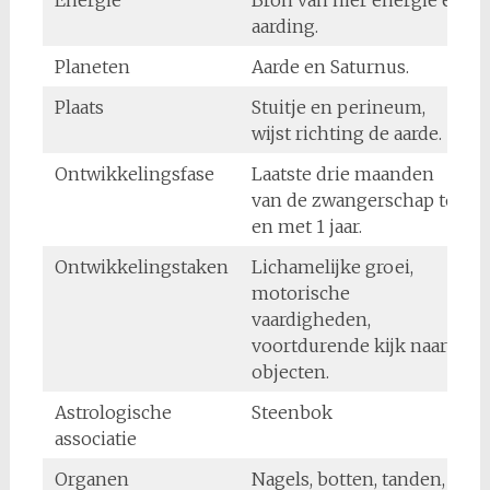
Energie
Bron van nier energie en
aarding.
Planeten
Aarde en Saturnus.
Plaats
Stuitje en perineum,
wijst richting de aarde.
Ontwikkelingsfase
Laatste drie maanden
van de zwangerschap tot
en met 1 jaar.
Ontwikkelingstaken
Lichamelijke groei,
motorische
vaardigheden,
voortdurende kijk naar
objecten.
Astrologische
Steenbok
associatie
Organen
Nagels, botten, tanden,