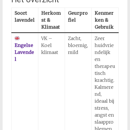
Soort
Herkom
Geurpro
Kenmer
lavendel
st &
fiel
ken &
Klimaat
Gebruik
VK –
Zacht,
Zeer
Engelse
Koel
bloemig,
huidvrie
Lavende
klimaat
mild
ndelijk
l
en
therapeu
tisch
krachtig.
Kalmere
nd,
ideaal bij
stress,
angst en
slaappro
blemen.