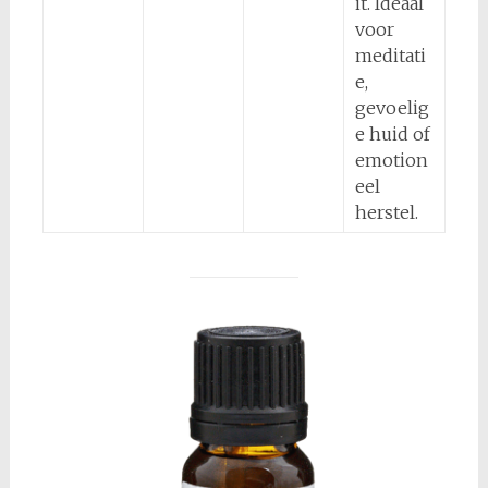
it. Ideaal
voor
meditati
e,
gevoelig
e huid of
emotion
eel
herstel.