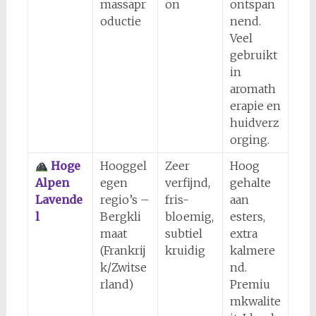
massapr
on
ontspan
oductie
nend.
Veel
gebruikt
in
aromath
erapie en
huidverz
orging.
Hoge
Hooggel
Zeer
Hoog
Alpen
egen
verfijnd,
gehalte
Lavende
regio’s –
fris-
aan
l
Bergkli
bloemig,
esters,
maat
subtiel
extra
(Frankrij
kruidig
kalmere
k/Zwitse
nd.
rland)
Premiu
mkwalite