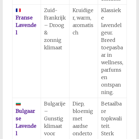
Zuid-
Kruidige
Klassiek
Franse
Frankrijk
r, warm,
e
Lavende
– Droog
aromatis
lavendel
l
&
ch
geur.
zonnig
Breed
klimaat
toepasba
ar in
wellness,
parfums
en
ontspan
ning.
Bulgarije
Diep,
Betaalba
Bulgaar
–
bloemig
re
se
Gunstig
met
topkwali
Lavende
klimaat
aardse
teit.
l
voor
onderto
Sterk