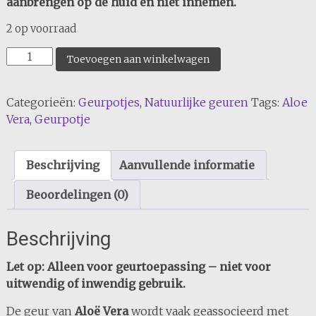
aanbrengen op de huid en niet innemen.
2 op voorraad
Aloe
Toevoegen aan winkelwagen
Vera
aantal
Categorieën:
Geurpotjes
,
Natuurlijke geuren
Tags:
Aloe
Vera
,
Geurpotje
Beschrijving
Aanvullende informatie
Beoordelingen (0)
Beschrijving
Let op: Alleen voor geurtoepassing – niet voor
uitwendig of inwendig gebruik.
De geur van
Aloë Vera
wordt vaak geassocieerd met