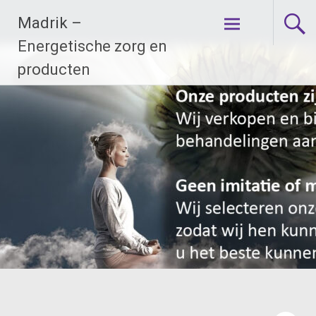
Ga
Madrik –
naar
de
Energetische zorg en
inhoud
producten