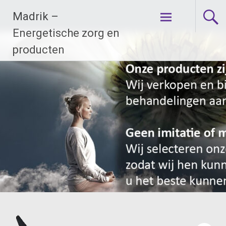
Ga
Madrik –
naar
de
Energetische zorg en
inhoud
producten