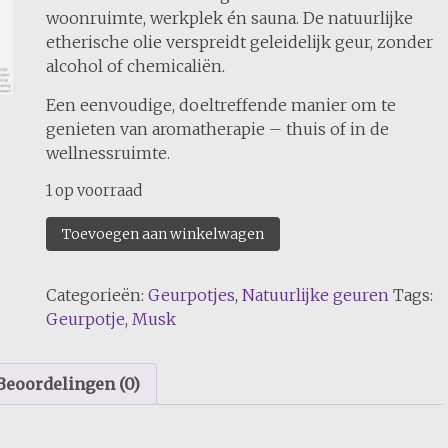
woonruimte, werkplek én sauna. De natuurlijke
etherische olie verspreidt geleidelijk geur, zonder
alcohol of chemicaliën.
Een eenvoudige, doeltreffende manier om te
genieten van aromatherapie – thuis of in de
wellnessruimte.
1 op voorraad
Musk
Toevoegen aan winkelwagen
aantal
Categorieën:
Geurpotjes
,
Natuurlijke geuren
Tags:
Geurpotje
,
Musk
Beoordelingen (0)