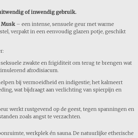
 uitwendig of inwendig gebruik.
n
Musk
– een intense, sensuele geur met warme
tel, verpakt in een eenvoudig glazen potje, geschikt
r:
j seksuele zwakte en frigiditeit om terug te brengen wat
timulerend afrodisiacum.
lpen bij vermoeidheid en indigestie; het kalmeert
ng, wat bijdraagt aan verlichting van spierpijn en
geur werkt rustgevend op de geest, tegen spanningen en
tanden zoals angst te verzachten.
woonruimte, werkplek én sauna. De natuurlijke etherische