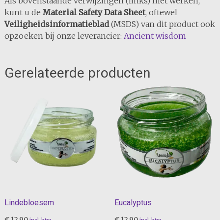
Als bovenstaande verwijzingen (links) niet werken,
kunt u de
Material Safety Data Sheet
, oftewel
Veiligheidsinformatieblad
(MSDS) van dit product ook
opzoeken bij onze leverancier:
Ancient wisdom
Gerelateerde producten
Lindebloesem
Eucalyptus
€
12,90
€
12,90