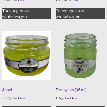
incl. btw
incl. btw
Toevoegen aan
Toevoegen aan
winkelwagen
winkelwagen
Appel
Eucalyptus (35 ml)
€
12,90
€
6,90
incl. btw
incl. btw