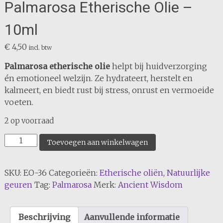
Palmarosa Etherische Olie –
10ml
€
4,50
incl. btw
Palmarosa etherische olie
helpt bij huidverzorging
én emotioneel welzijn. Ze hydrateert, herstelt en
kalmeert, en biedt rust bij stress, onrust en vermoeide
voeten.
2 op voorraad
Palmarosa
Toevoegen aan winkelwagen
Etherische
Olie
SKU:
EO-36
Categorieën:
Etherische oliën
,
Natuurlijke
-
geuren
Tag:
Palmarosa
Merk:
Ancient Wisdom
10ml
aantal
Beschrijving
Aanvullende informatie