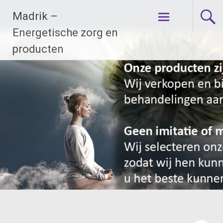
Ga
Madrik –
naar
de
Energetische zorg en
inhoud
producten