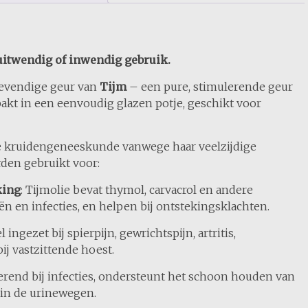
 uitwendig of inwendig gebruik.
levendige geur van
Tijm
– een pure, stimulerende geur
pakt in een eenvoudig glazen potje, geschikt voor
de kruidengeneeskunde vanwege haar veelzijdige
den gebruikt voor:
king
: Tijmolie bevat thymol, carvacrol en andere
n en infecties, en helpen bij ontstekingsklachten.
l ingezet bij spierpijn, gewrichtspijn, artritis,
j vastzittende hoest.
terend bij infecties, ondersteunt het schoon houden van
 in de urinewegen.