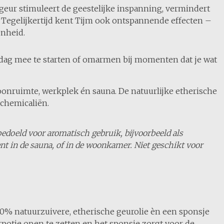
 geur stimuleert de geestelijke inspanning, vermindert
s. Tegelijkertijd kent Tijm ook ontspannende effecten –
enheid.
e dag mee te starten of omarmen bij momenten dat je wat
woonruimte, werkplek én sauna. De natuurlijke etherische
 chemicaliën.
 bedoeld voor aromatisch gebruik, bijvoorbeeld als
t in de sauna, of in de woonkamer. Niet geschikt voor
100% natuurzuivere, etherische geurolie èn een sponsje
eurpotje open te zetten en het sponsje zorgt voor de