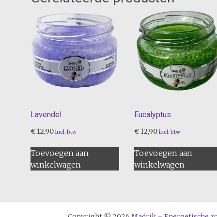
Lavendel
Eucalyptus
€
12,90
€
12,90
incl. btw
incl. btw
Toevoegen aan
Toevoegen aan
winkelwagen
winkelwagen
Copyright © 2026
Madrik – Energetische z