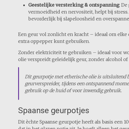
Geestelijke versterking & ontspanning
: De
vermoeidheid en nervositeit, helpt bij stres
bevorderlijk bij slapeloosheid en overspann
Een geur vol zonlicht en kracht – ideaal om elk
extra oppepper kunt gebruiken.
Zonder elektriciteit te gebruiken – ideaal voor 
olie verspreidt geleidelijk geur, zonder alcohol of
Dit geurpotje met etherische olie is uitsluitend
geurverspreider, tijdens een ontspannend momen
gebruik op de huid of voor inwendig gebruik.
Spaanse geurpotjes
Dit èchte Spaanse geurpotje heeft als basis een 
dat in het glazen potje zit. Je hoeft alleen het g