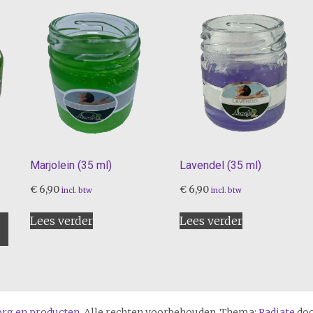
Marjolein (35 ml)
Lavendel (35 ml)
€
6,90
€
6,90
incl. btw
incl. btw
Lees verder
Lees verder
org en producten
. Alle rechten voorbehouden. Thema:
Radiate
doo