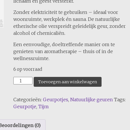
lichaam én geest versterkt.
Zonder elektriciteit te gebruiken – ideaal voor
woonruimte, werkplek én sauna. De natuurlijke
etherische olie verspreidt geleidelijk geur, zonder
alcohol of chemicaliën.
Een eenvoudige, doeltreffende manier om te
genieten van aromatherapie – thuis of in de
wellnessruimte.
6 op voorraad
Tijm
Toevoegen aan winkelwagen
aantal
Categorieën:
Geurpotjes
,
Natuurlijke geuren
Tags:
Geurpotje
,
Tijm
Beoordelingen (0)