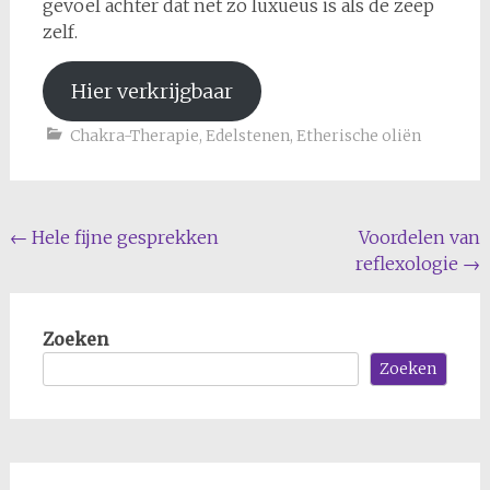
gevoel achter dat net zo luxueus is als de zeep
zelf.
Hier verkrijgbaar
Chakra-Therapie
,
Edelstenen
,
Etherische oliën
Bericht
←
Hele fijne gesprekken
Voordelen van
reflexologie
→
navigatie
Zoeken
Zoeken