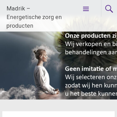
Ga
Madrik –
naar
de
Energetische zorg en
inhoud
producten