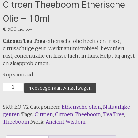
Citroen Theeboom Etherische
Olie – 10ml
€
5,00
incl. btw
Citroen Tea Tree
etherische olie heeft een frisse,
citrusachtige geur. Werkt antimicrobieel, bevordert
rust, concentratie en frisse lucht in huis. Helpt bij angst
en slaapproblemen.
3 op voorraad
Citroen
Toevoegen aan winkelwagen
Theeboom
Etherische
SKU:
EO-72
Categorieën:
Etherische oliën
,
Natuurlijke
Olie
geuren
Tags:
Citroen
,
Citroen Theeboom
,
Tea Tree
,
-
Theeboom
Merk:
Ancient Wisdom
10ml
aantal