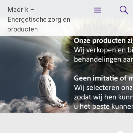
Ga
Madrik –
naar
de
Energetische zorg en
inhoud
producten