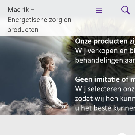
Ga
Madrik –
naar
de
Energetische zorg en
inhoud
producten