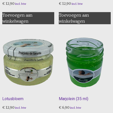
€
12,90
€
12,90
incl. btw
incl. btw
Toevoegen aan
Toevoegen aan
winkelwagen
winkelwagen
Lotusbloem
Marjolein (35 ml)
€
12,90
€
6,90
incl. btw
incl. btw