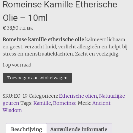
Romeinse Kamille Etherische
Olie – 10ml
€
38,50
incl. btw
Romeinse kamille etherische olie
kalmeert lichaam
en geest. Verzacht huid, verlicht allergieën en helpt bij
stress en menstruatieklachten. Zacht en veelzijdig.
1 op voorraad
Romeinse
Toevoegen aan winkelwagen
Kamille
Etherische
SKU:
EO-19
Categorieën:
Etherische oliën
,
Natuurlijke
Olie
geuren
Tags:
Kamille
,
Romeinse
Merk:
Ancient
-
Wisdom
10ml
aantal
Beschrijving
Aanvullende informatie