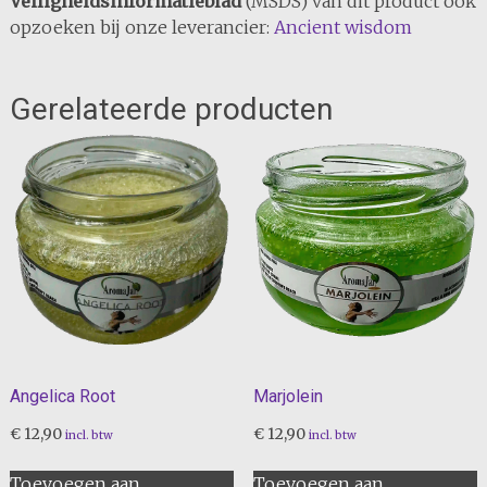
Veiligheidsinformatieblad
(MSDS) van dit product ook
opzoeken bij onze leverancier:
Ancient wisdom
Gerelateerde producten
Angelica Root
Marjolein
€
12,90
€
12,90
incl. btw
incl. btw
Toevoegen aan
Toevoegen aan