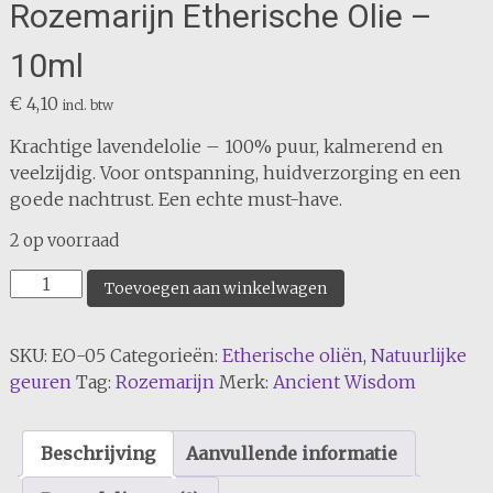
Rozemarijn Etherische Olie –
10ml
€
4,10
incl. btw
Krachtige lavendelolie – 100% puur, kalmerend en
veelzijdig. Voor ontspanning, huidverzorging en een
goede nachtrust. Een echte must-have.
2 op voorraad
Rozemarijn
Toevoegen aan winkelwagen
Etherische
Olie
SKU:
EO-05
Categorieën:
Etherische oliën
,
Natuurlijke
-
geuren
Tag:
Rozemarijn
Merk:
Ancient Wisdom
10ml
aantal
Beschrijving
Aanvullende informatie