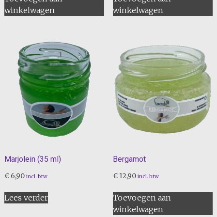
winkelwagen
winkelwagen
Marjolein (35 ml)
Bergamot
€
6,90
€
12,90
incl. btw
incl. btw
Lees verder
Toevoegen aan
winkelwagen