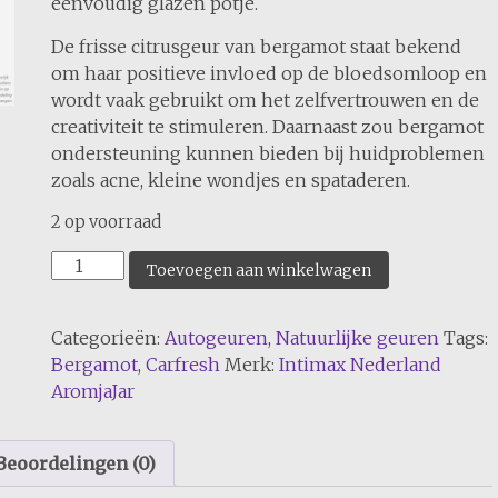
eenvoudig glazen potje.
De frisse citrusgeur van bergamot staat bekend
om haar positieve invloed op de bloedsomloop en
wordt vaak gebruikt om het zelfvertrouwen en de
creativiteit te stimuleren. Daarnaast zou bergamot
ondersteuning kunnen bieden bij huidproblemen
zoals acne, kleine wondjes en spataderen.
2 op voorraad
Carfresh
Toevoegen aan winkelwagen
Bergamot
aantal
Categorieën:
Autogeuren
,
Natuurlijke geuren
Tags:
Bergamot
,
Carfresh
Merk:
Intimax Nederland
AromjaJar
Beoordelingen (0)