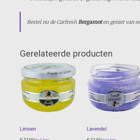
Bestel nu de Carfresh
Bergamot
en geniet van ee
Gerelateerde producten
Limoen
Lavendel
€
12,90
€
12,90