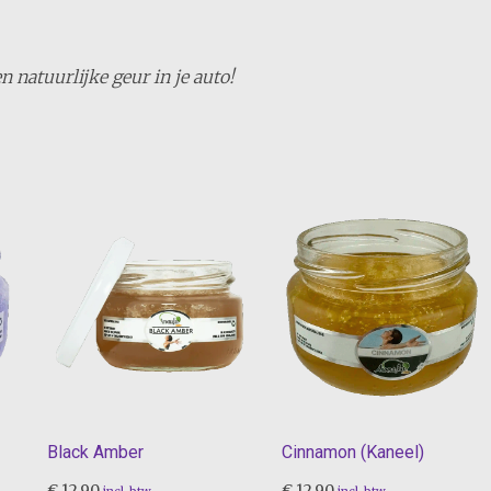
n natuurlijke geur in je auto!
Black Amber
Cinnamon (Kaneel)
€
12,90
€
12,90