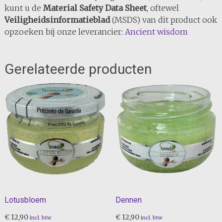
kunt u de
Material Safety Data Sheet
, oftewel
Veiligheidsinformatieblad
(MSDS) van dit product ook
opzoeken bij onze leverancier:
Ancient wisdom
Gerelateerde producten
Lotusbloem
Dennen
€
12,90
€
12,90
incl. btw
incl. btw