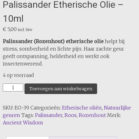
Palissander Etherische Olie –
10ml
€
5,00
incl. btw
Palissander (Rozenhout) etherische olie
helpt bij
stress, somberheid en lichte pijn. Haar zachte geur
geeft ontspanning, helderheid en werkt ook
insectenwerend.
4 op voorraad
Palissander
Toevoegen aan winkelwagen
Etherische
Olie
SKU:
EO-39
Categorieën:
Etherische oliën
,
Natuurlijke
-
geuren
Tags:
Palissander
,
Roos
,
Rozenhout
Merk:
10ml
Ancient Wisdom
aantal