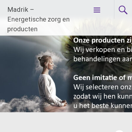
Ga
Madrik –
naar
de
Energetische zorg en
inhoud
producten