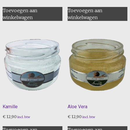
Toevoegen aan
Toevoegen aan
winkelwagen
winkelwagen
Kamille
Aloe Vera
€
12,90
€
12,90
incl. btw
incl. btw
Toevoegen aan
Toevoegen aan